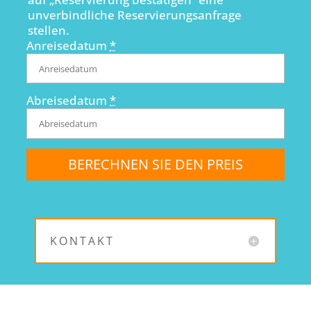
unverbindliche Reservierungsanfrage
stellen.
Anreisedatum
*
Abreisedatum
*
KONTAKT