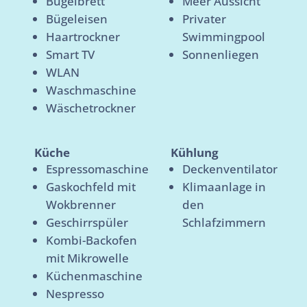
Bügelbrett
Meer Aussicht
Bügeleisen
Privater
Haartrockner
Swimmingpool
Smart TV
Sonnenliegen
WLAN
Waschmaschine
Wäschetrockner
Küche
Kühlung
Espressomaschine
Deckenventilator
Gaskochfeld mit
Klimaanlage in
Wokbrenner
den
Geschirrspüler
Schlafzimmern
Kombi-Backofen
mit Mikrowelle
Küchenmaschine
Nespresso