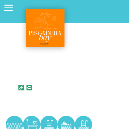
Copy Link
PrintFriendly