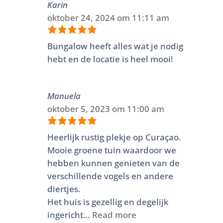
Karin
oktober 24, 2024 om 11:11 am
Bungalow heeft alles wat je nodig
Rated
5
out
hebt en de locatie is heel mooi!
of
5
.
Manuela
oktober 5, 2023 om 11:00 am
Heerlijk rustig plekje op Curaçao.
Rated
5
out
Mooie groene tuin waardoor we
of
5
.
hebben kunnen genieten van de
verschillende vogels en andere
diertjes.
Het huis is gezellig en degelijk
ingericht…
Read more